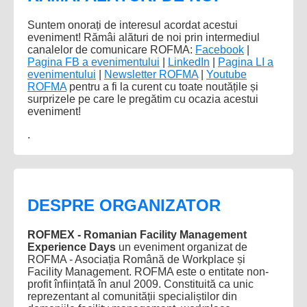
Suntem onorați de interesul acordat acestui
eveniment! Rămâi alături de noi prin intermediul
canalelor de comunicare ROFMA:
Facebook
|
Pagina FB a evenimentului
|
LinkedIn
|
Pagina LI a
evenimentului
|
Newsletter ROFMA
|
Youtube
ROFMA
pentru a fi la curent cu toate noutățile și
surprizele pe care le pregătim cu ocazia acestui
eveniment!
.
DESPRE ORGANIZATOR
ROFMEX - Romanian Facility Management
Experience Days
un eveniment organizat de
ROFMA - Asociația Română de Workplace și
Facility Management. ROFMA este o entitate non-
profit înființată în anul 2009. Constituită ca unic
reprezentant al comunității specialiștilor din