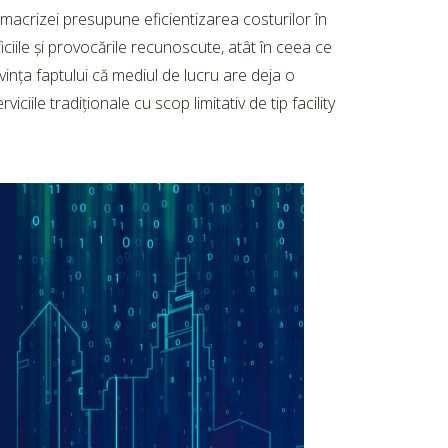
macrizei presupune eficientizarea costurilor în
ciile și provocările recunoscute, atât în ceea ce
vința faptului că mediul de lucru are deja o
ile tradiționale cu scop limitativ de tip facility