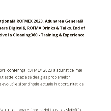
rnațională ROFMEX 2023, Adunarea Generală
are Digitală, ROFMA Drinks & Talks. End of
tive la Cleaning360 - Training & Experience
ture
, conferința ROFMEX 2023 a adunat cei mai
vut astfel ocazia să dea glas problemelor
voluțiile și tendințele actuale în oportunități de
elului de taxare, imprevizibilitatea legislativă în