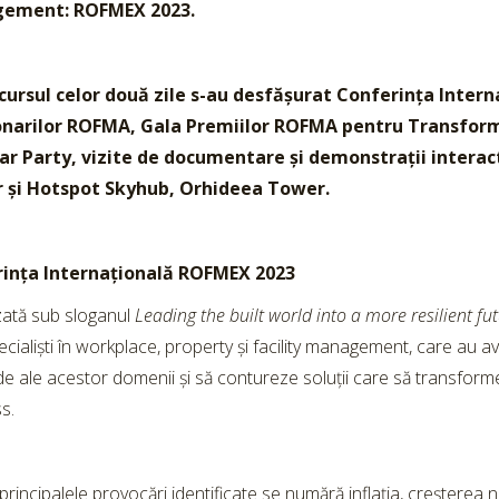
ement: ROFMEX 2023.
cursul celor două zile s-au desfășurat Conferința Inte
onarilor ROFMA, Gala Premiilor ROFMA pentru Transform
ar Party, vizite de documentare și demonstrații interac
 și Hotspot Skyhub, Orhideea Tower.
ința Internațională ROFMEX 2023
ată sub sloganul
Leading the built world into a more resilient fu
ecialiști în workplace, property și facility management, care au a
e ale acestor domenii și să contureze soluții care să transforme e
s.
principalele provocări identificate se numără inflația, creșterea niv