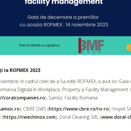
i la ROFMEX 2023
oiembrie, în cadrul celei de-a 5a ediții ROFMEX, a avut loc Ga
rmarea Digitală în Workplace, Property și Facility Management. Fe
//coralcompanies.ro
), Samsic Facility Romania
amsic.ro
), CBRE GWS (
https://www.cbre.ro/ro-ro
), Inspet SA
 (
https://cwechinox.com
), Doral Cleaning SRL (
www.doral-cl