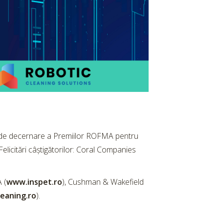
la de decernare a Premiilor ROFMA pentru
licitări câștigătorilor: Coral Companies
 (
www.inspet.ro
), Cushman & Wakefield
eaning.ro
).