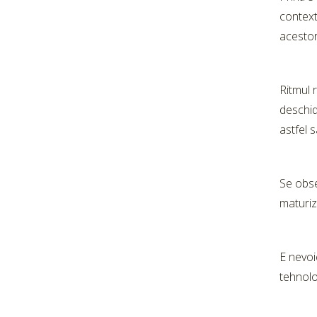
contextu
acestor
Ritmul 
deschide
astfel s
Se obser
maturiz
E nevoi
tehnolo