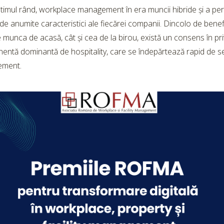
ltimul rând, workplace management în era muncii hibride și a per
 de anumite caracteristici ale fiecărei companii. Dincolo de benefi
e munca de acasă, cât și cea de la birou, există un consens în pri
ntă dominantă de hospitality, care se îndepărtează rapid de servici
ment.