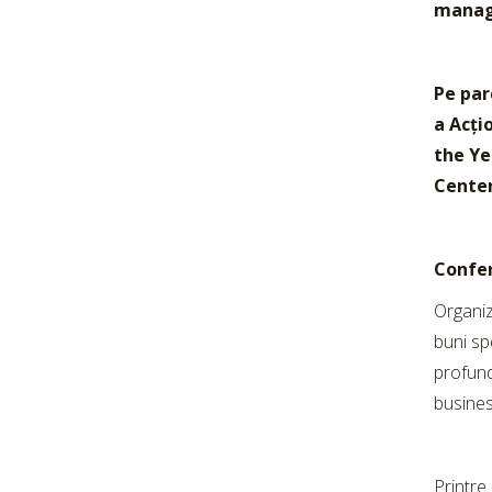
manag
Pe par
a Acți
the Ye
Center
Confer
Organiz
buni sp
profund
busines
Printre 