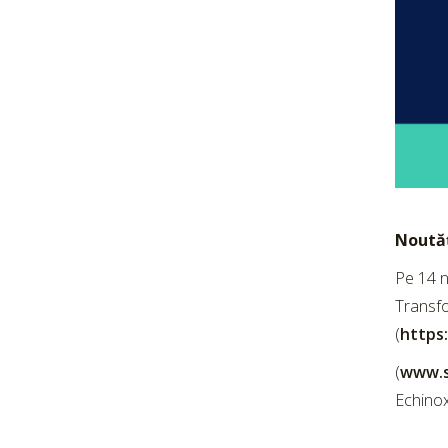
Noutăț
Pe 14 n
Transfo
(
https:
(
www.s
Echinox