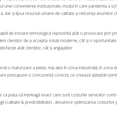
l unei conveniențe instituționale, modul în care pandemia a schimba
a, dar și lipsa resursei umane de calitate și reticența anumitor 
rapid de inovare tehnologică reprezintă atât o provocare prin pri
rii clienților de a accepta soluții moderne, cât și o oportunitate 
atisfacție atât clienților, cât și angajaților.
vă o maturizare a pieței, mai ales în zona industrială, în zona de
are presupune o concurență corectă, ce creează așteptări pentru s
e ca piața să înțeleagă exact care sunt costurile serviciilor contr
gii (calitate & predictibilitate) , deoarece optimizarea costurilo