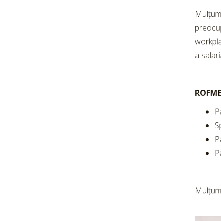
Mulțumi
preocup
workpla
a salari
ROFMEX
Pa
S
P
P
Mulțumi