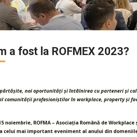
m a fost la ROFMEX 2023?
părtășite, noi oportunități și întâlnirea cu parteneri și c
al comunității profesioniștilor în workplace, property și
15 noiembrie, ROFMA – Asociația Română de Workplace ș
 a celui mai important eveniment al anului din domeniile