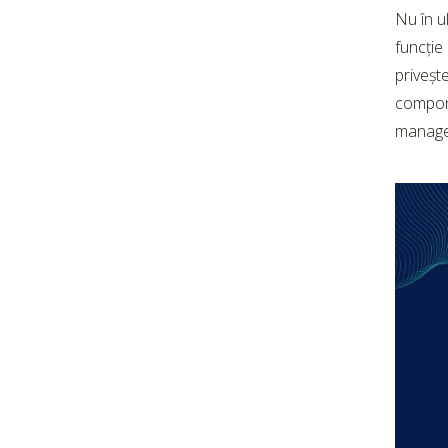
Nu în u
funcție
priveșt
compone
manage