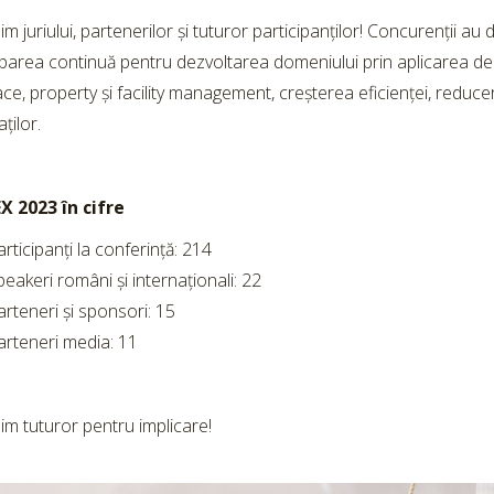
m juriului, partenerilor și tuturor participanților! Concurenții au
area continuă pentru dezvoltarea domeniului prin aplicarea de
ce, property și facility management, creșterea eficienței, reducer
aților.
 2023 în cifre
rticipanți la conferință: 214
peakeri români și internaționali: 22
arteneri și sponsori: 15
arteneri media: 11
m tuturor pentru implicare!